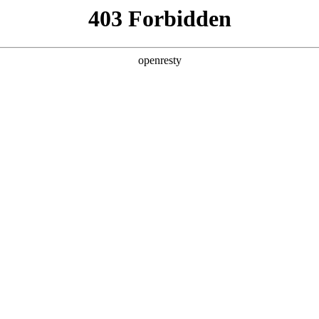
产品及服务
行业解决方案
合作伙伴
投资者关系
 Process，AI落地企业的正确打开方式
2025 / 07 / 28
88集团数码联合德勤中国、中国信息通信研究院共同发布《AI for Pro
、路径与实践，为企业迈入以AI为核心驱动的流程智能化时代提供完善